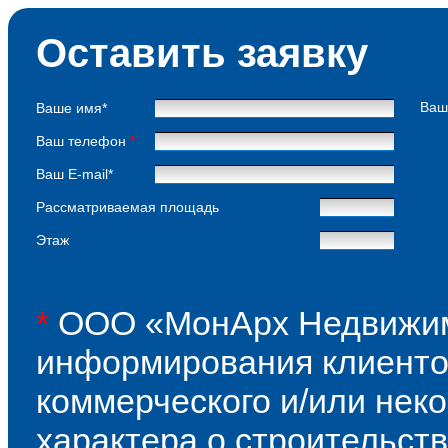
Оставить заявку
Ваш
Ваше имя*
Ваш телефон
*
Ваш E-mail*
Рассматриваемая площадь
Этаж
*
ООО «МонАрх Недвижимо
информирования клиент
коммерческого и/или нек
характера о строительств